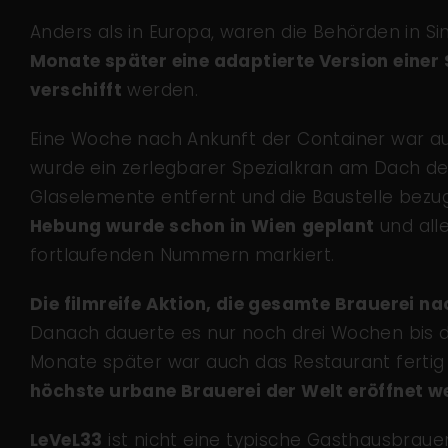
Anders als in Europa, waren die Behörden in Si
Monate später eine adaptierte Version eine
verschifft
werden.
Eine Woche nach Ankunft der Container war auch
wurde ein zerlegbarer Spezialkran am Dach d
Glaselemente entfernt und die Baustelle bezu
Hebung wurde schon in Wien
geplant
und all
fortlaufenden Nummern markiert.
Die filmreife Aktion, die gesamte Brauerei n
Danach dauerte es nur noch drei Wochen bis di
Monate später war auch das Restaurant ferti
höchste urbane Brauerei der Welt eröffnet w
LeVeL33
ist nicht eine typische Gasthausbraue