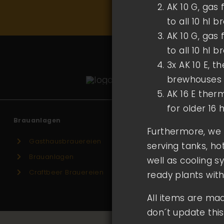
AK 10 G, gas 
to all 10 hl 
AK 10 G, gas 
to all 10 hl 
3x AK 10 E, t
brewhouses
AK 16 E ther
for older 16
Brauanlagen
Furthermore, we 
Gasthausbrauereien
serving tanks, h
Brauanlagen
well as cooling s
Craftbeer Brauereien
ready plants with
All items are ma
don´t update this l