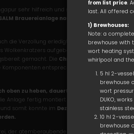
from list price
. 
ngapur sehr hilfreich und so konnte
wenige
last. All offered
r SALM Brauereianlage nach Singapur
1) Brewhouses:
Note: a complete
 die Verzollung erledigt, zwischenzeitlich
brewhouse with t
es Wolkenkratzers aufgebaut, mehrere
wort heating syst
gsbereit gemacht. Die
Chronologie der
whirlpool and th
e Komponenten entsprechend mit
5 hl 2-vess
brewhouse co
ach oben zu heben, dauerte nur einen Tag.
wort pressur
e Anlage fertig montiert worden ist und drei
DUKO, works 
g und somit konnte im
Dezember 2010 die
stainless ste
erden.
10 hl 2-vess
brewhouse co
rei, der atemberaubende Ausblick von der