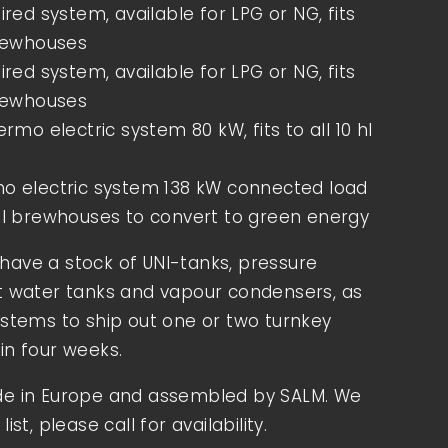
fired system, available for LPG or NG, fits
brewhouses
fired system, available for LPG or NG, fits
brewhouses
hermo electric system 80 kW, fits to all 10 hl
mo electric system 138 kW connected load
 hl brewhouses to convert to green energy
Rechtliches
have a stock of UNI-tanks, pressure
Impressum
ot water tanks and vapour condensers, as
Datenschutz
ystems to ship out one or two turnkey
Kontakt
in four weeks.
de in Europe and assembled by SALM. We
ist, please call for availability.