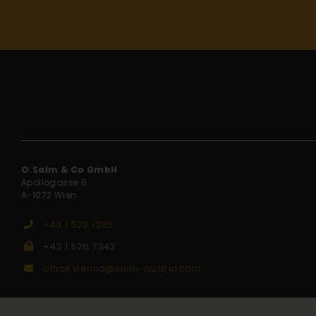
O.Salm & Co GmbH
Apollogasse 6
A-1072 Wien
+43 1 523 1236
+43 1 526 7343
office.vienna@salm-austria.com