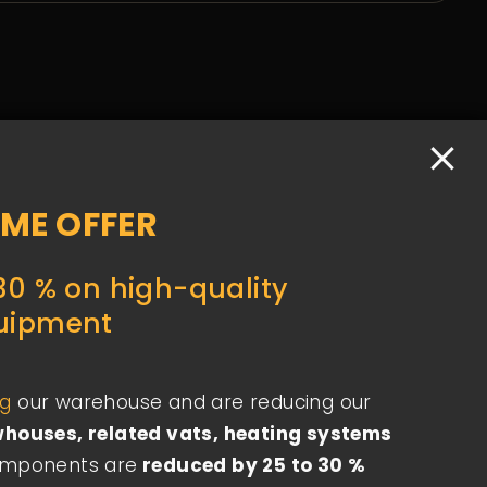
IME OFFER
30 % on high-quality
uipment
ng
​our warehouse and are reducing our
houses, related vats, heating systems
omponents are
reduced by 25 to 30 %