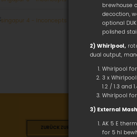
brewhouse co
decoction, w
optional DUK
polished stai
2) Whirlpool,
rota
dual output, mand
Whirlpool fo
3 x Whirlpool
1.2 / 1.3 and 1
Whirlpool fo
3) External Mas
AK 5 E therm
ZURÜCK ZUR ÜBERSICHT
for 5 hl bewh