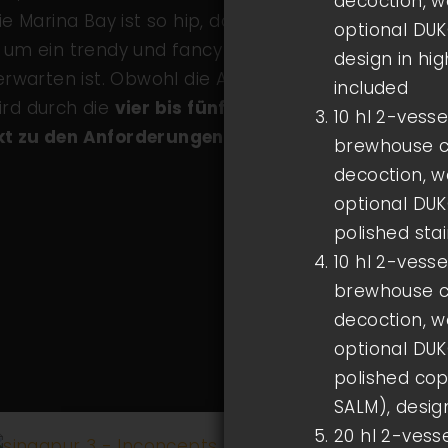
decoction, w
ie Marina Bay ist so hip, dass auch das
optional DUK
h um ein trendy und fancy Restaurant handelt,
design in hig
warten ist. Obwohl die Anlage mit einer
included
ird durch die
vier bis fünf Biersorten etwa
10 hl 2-vess
kt zu den Anforderungen
.
brewhouse co
decoction, w
optional DUK
polished sta
10 hl 2-vess
brewhouse co
decoction, w
optional DUK
polished cop
SALM), desig
20 hl 2-ves