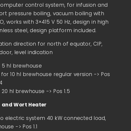
mputer control system, for infusion and
ort pressure boiling, vacuum boiling with
O, works with 3×415 V 50 Hz, design in high
nless steel, design platform included.
tion direction for north of equator, CIP,
oor, level indication
r 5 hl brewhouse
 for 10 hl brewhouse regular version -> Pos
.4
r 20 hl brewhouse -> Pos 1.5
h and Wort Heater
o electric system 40 kW connected load,
ouse -> Pos 1.1