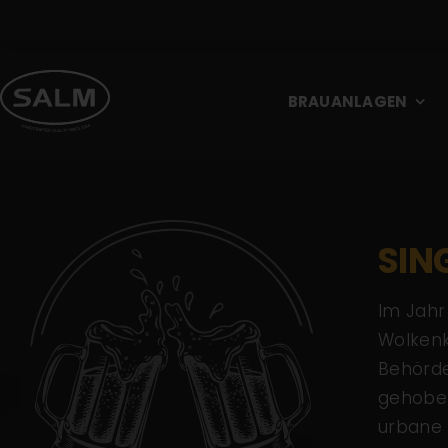
Skip
to
content
BRAUANLAGEN
SIN
Im Jahr
Wolkenk
Behörde
gehoben
urbane 